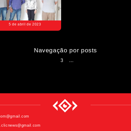
5 de abril de 2023
Navegação por posts
Anterior
1
2
3
4
…
8
Próximo
.com@gmail.com
o.clicnews@gmail.com