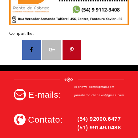
Compartilhe:
clicnews.com@gmail.com
E-mails:
jornalismo.clicnews@gmail.com
Contato:
(54) 92000.6477
(51) 99149.0488