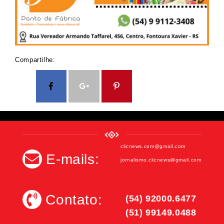
Compartilhe:
clicnews.com@gmail.com
E-mails:
jornalismo.clicnews@gmail.com
Contato:
(54) 92000.6477
(51) 99149.0488