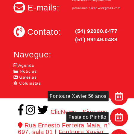
E-mails:
jornalismo.clicnews@gmail.com
Contato:
(54) 92000.6477
(51) 99149.0488
Navegue:
Agenda
Notícias
Galerias
Colunistas
Fontoura Xavier 56 anos
ClicNews - Siga-nos
Festa do Pinhão
Rua Ernesto Ferreira Maia, n°
697, sala 01 | Fontoura Xavier