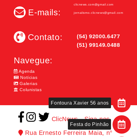
clicnews.com@gmail.com
E-mails:
jornalismo.clicnews@gmail.com
Contato:
(54) 92000.6477
(51) 99149.0488
Navegue:
Agenda
Notícias
Galerias
Colunistas
Fontoura Xavier 56 anos
ClicNews - Siga-nos
Festa do Pinhão
Rua Ernesto Ferreira Maia, n°