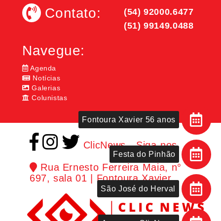
Contato:
(54) 92000.6477
(51) 99149.0488
Navegue:
Agenda
Notícias
Galerias
Colunistas
Fontoura Xavier 56 anos
ClicNews - Siga-nos
Festa do Pinhão
Rua Ernesto Ferreira Maia, n°
697, sala 01 | Fontoura Xavier
São José do Herval