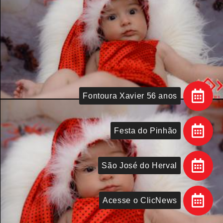
Fontoura Xavier 56 anos
Festa do Pinhão
São José do Herval
Acesse o ClicNews