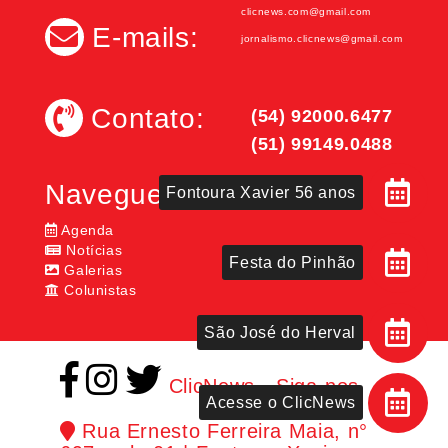
clicnews.com@gmail.com
E-mails:
jornalismo.clicnews@gmail.com
Contato:
(54) 92000.6477
(51) 99149.0488
Navegue:
Fontoura Xavier 56 anos
Agenda
Notícias
Festa do Pinhão
Galerias
Colunistas
São José do Herval
ClicNews - Siga-nos
Acesse o ClicNews
Rua Ernesto Ferreira Maia, n°