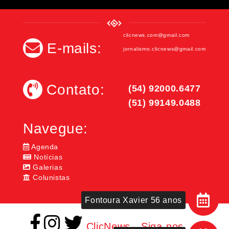
clicnews.com@gmail.com
E-mails:
jornalismo.clicnews@gmail.com
Contato:
(54) 92000.6477
(51) 99149.0488
Navegue:
Agenda
Notícias
Galerias
Colunistas
Fontoura Xavier 56 anos
ClicNews - Siga-nos