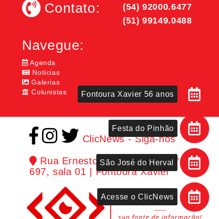
Contato:
(54) 92000.6477
(51) 99149.0488
Navegue:
Agenda
Notícias
Galerias
Colunistas
Fontoura Xavier 56 anos
Festa do Pinhão
ClicNews - Siga-nos
Rua Ernesto Ferreira Maia, n°
São José do Herval
697, sala 01 | Fontoura Xavier
Acesse o ClicNews