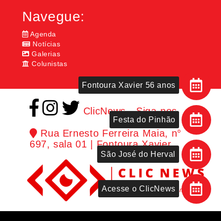
Navegue:
Agenda
Notícias
Galerias
Colunistas
Fontoura Xavier 56 anos
ClicNews - Siga-nos
Festa do Pinhão
Rua Ernesto Ferreira Maia, n°
697, sala 01 | Fontoura Xavier
São José do Herval
Acesse o ClicNews