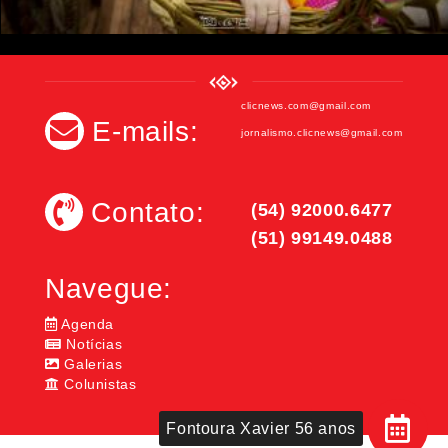
clicnews.com@gmail.com
E-mails:
jornalismo.clicnews@gmail.com
Contato:
(54) 92000.6477
(51) 99149.0488
Navegue:
Agenda
Notícias
Galerias
Colunistas
Fontoura Xavier 56 anos