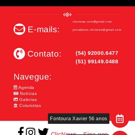
clicnews.com@gmail.com
E-mails:
jornalismo.clicnews@gmail.com
Contato:
(54) 92000.6477
(51) 99149.0488
Navegue:
Agenda
Notícias
Galerias
Colunistas
Fontoura Xavier 56 anos
ClicNews - Siga-nos