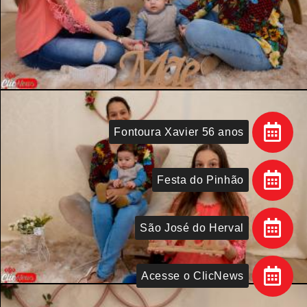
Fontoura Xavier 56 anos
Festa do Pinhão
São José do Herval
Acesse o ClicNews