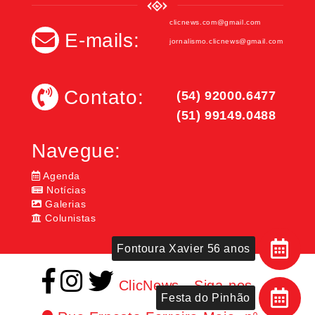
clicnews.com@gmail.com
E-mails:
jornalismo.clicnews@gmail.com
Contato:
(54) 92000.6477
(51) 99149.0488
Navegue:
Agenda
Notícias
Galerias
Colunistas
Fontoura Xavier 56 anos
ClicNews - Siga-nos
Festa do Pinhão