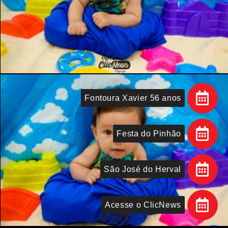
Fontoura Xavier 56 anos
Festa do Pinhão
São José do Herval
Acesse o ClicNews