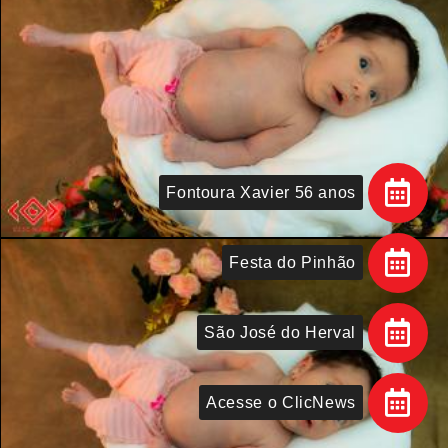
Fontoura Xavier 56 anos
Festa do Pinhão
São José do Herval
Acesse o ClicNews