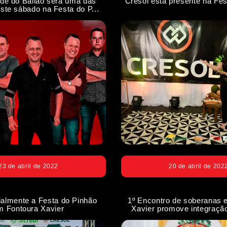
de do Bailão será uma das
Cresol está presente na Fes
ste sábado na Festa do P...
23 de abril de 2022
20 de abril de 202
cialmente a Festa do Pinhão
1º Encontro de soberanas 
m Fontoura Xavier
Xavier promove integração