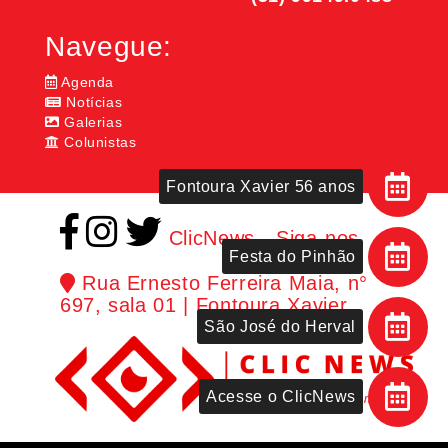
Navegue:
Agenda
Notícias
Galerias
Colunistas
Fontoura Xavier 56 anos
ClicNews - Siga-nos
Festa do Pinhão
Rua Ernesto Ferreira Maia, n°
697, sala 01 | Fontoura Xavier
São José do Herval
Acesse o ClicNews