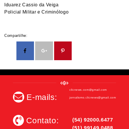
Iduarez Cassio da Veiga
Policial Militar e Criminólogo
Compartilhe:
clicnews.com@gmail.com
E-mails:
jornalismo.clicnews@gmail.com
Contato:
(54) 92000.6477
(51) 99149.0488