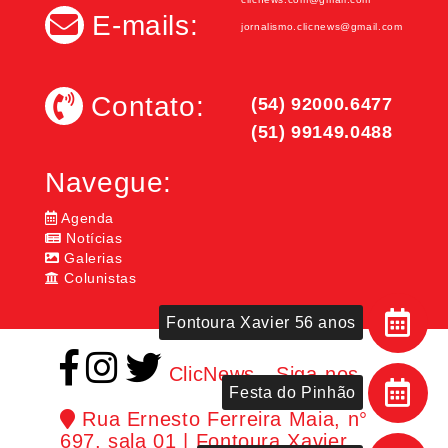
E-mails:
jornalismo.clicnews@gmail.com
Contato:
(54) 92000.6477
(51) 99149.0488
Navegue:
Agenda
Notícias
Galerias
Colunistas
Fontoura Xavier 56 anos
ClicNews - Siga-nos
Festa do Pinhão
Rua Ernesto Ferreira Maia, n°
697, sala 01 | Fontoura Xavier